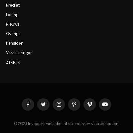
Krediet
Lening
Nieuws
Overige
Pensioen
Verzekeringen
Zakelijk
Facebook
Twitter
Instagram
Pinterest
Vimeo
YouTube
© 2023 Investereninleiden.nl Alle rechten voorbehouden.