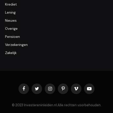
Krediet
Lening
Nieuws
Overige
Pensioen
Verzekeringen
Zakelijk
Facebook
Twitter
Instagram
Pinterest
Vimeo
YouTube
© 2023 Investereninleiden.nl Alle rechten voorbehouden.